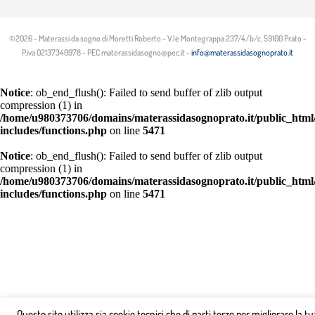
©2026 - Materassi da sogno di Moretti Roberto - V.le Montegrappa 237/4/b/c, 59100 Prato -
P.iva 02137340978 - PEC materassidasogno@pec.it -
info@materassidasognoprato.it
Notice
: ob_end_flush(): Failed to send buffer of zlib output
compression (1) in
/home/u980373706/domains/materassidasognoprato.it/public_html
includes/functions.php
on line
5471
Notice
: ob_end_flush(): Failed to send buffer of zlib output
compression (1) in
/home/u980373706/domains/materassidasognoprato.it/public_html
includes/functions.php
on line
5471
Questo sito utilizza sia cookie tecnici che di parti terze per migliorare la tu