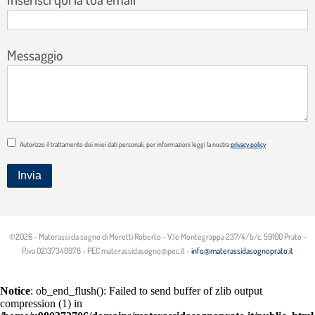
Messaggio
Autorizzo il trattamento dei miei dati personali, per informazioni leggi la nostra
privacy policy
©2026 - Materassi da sogno di Moretti Roberto - V.le Montegrappa 237/4/b/c, 59100 Prato -
P.iva 02137340978 - PEC materassidasogno@pec.it -
info@materassidasognoprato.it
Notice
: ob_end_flush(): Failed to send buffer of zlib output
compression (1) in